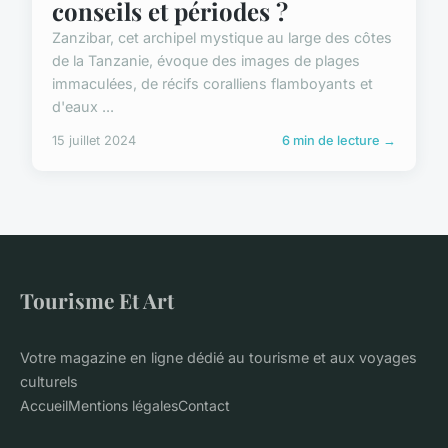
conseils et périodes ?
Zanzibar, cet archipel mystique au large des côtes
de la Tanzanie, évoque des images de plages
immaculées, de récifs coralliens flamboyants et
d'eaux ...
15 juillet 2024
6 min de lecture →
Tourisme Et Art
Votre magazine en ligne dédié au tourisme et aux voyages
culturels
Accueil
Mentions légales
Contact