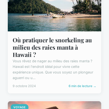
Où pratiquer le snorkeling au
milieu des raies manta à
Hawaii ?
Vous rêvez de nager au milieu des raies manta ?
Hawaii est l'endroit idéal pour vivre cette
expérience unique. Que vous soyez un plongeur
aguerri ou u...
9 octobre 2024
6 min de lecture →
VOYAGE