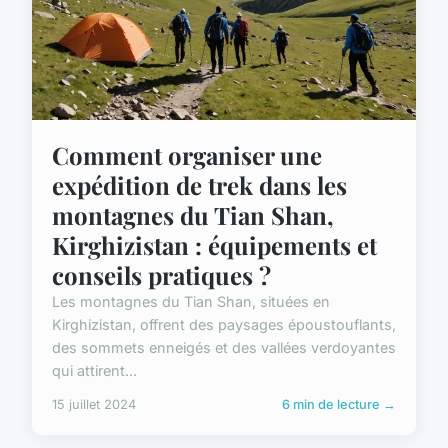
Comment organiser une
expédition de trek dans les
montagnes du Tian Shan,
Kirghizistan : équipements et
conseils pratiques ?
Les montagnes du Tian Shan, situées en
Kirghizistan, offrent des paysages époustouflants,
des sommets enneigés et des vallées verdoyantes
qui attirent...
15 juillet 2024
6 min de lecture →