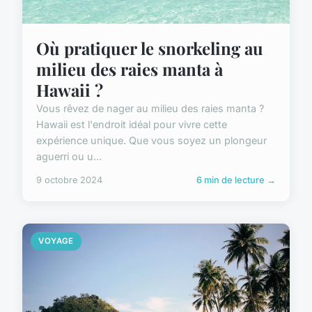
Où pratiquer le snorkeling au
milieu des raies manta à
Hawaii ?
Vous rêvez de nager au milieu des raies manta ?
Hawaii est l'endroit idéal pour vivre cette
expérience unique. Que vous soyez un plongeur
aguerri ou u...
9 octobre 2024
6 min de lecture →
VOYAGE