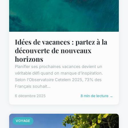
Idées de vacances : partez à la
découverte de nouveaux
horizons
Planifier ses prochaines vacances devient un
véritable défi quand on manque d'inspiration.
Selon l'Observatoire Cetelem 2025, 73% des
Français souhait...
6 décembre 2025
8 min de lecture →
VOYAGE