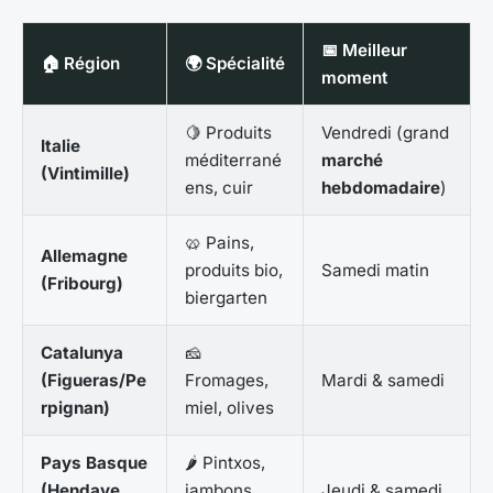
📅 Meilleur
🏠 Région
🌍 Spécialité
moment
🍋 Produits
Vendredi (grand
Italie
méditerrané
marché
(Vintimille)
ens, cuir
hebdomadaire
)
🥨 Pains,
Allemagne
produits bio,
Samedi matin
(Fribourg)
biergarten
Catalunya
🧀
(Figueras/Pe
Fromages,
Mardi & samedi
rpignan)
miel, olives
Pays Basque
🌶️ Pintxos,
(Hendaye,
jambons,
Jeudi & samedi