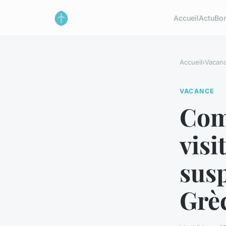
Accueil
Actu
Bon
Accueil
›
Vacan
VACANCE
Com
visi
sus
Grè