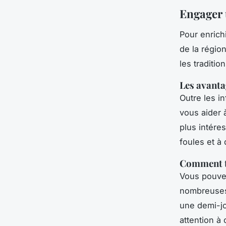
Engager 
Pour enrich
de la régio
les traditio
Les avanta
Outre les i
vous aider 
plus intére
foules et à
Comment t
Vous pouvez
nombreuses 
une demi-jo
attention à 