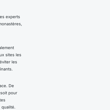
es experts
 monastères,
galement
x sites les
viter les
inants.
lace. De
soit pour
tes
 qualité.