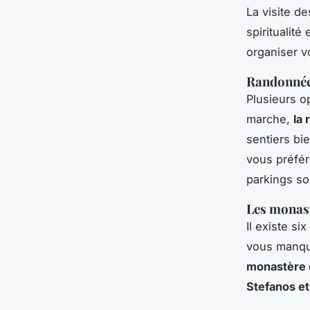
La visite d
spiritualit
organiser vo
Randonnée
Plusieurs o
marche,
la
sentiers bi
vous préfér
parkings so
Les monas
Il existe s
vous manqu
monastère 
Stefanos et