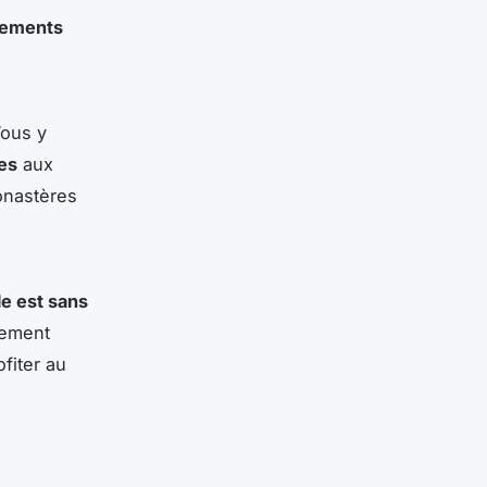
ements
Vous y
es
aux
onastères
le est sans
lement
fiter au