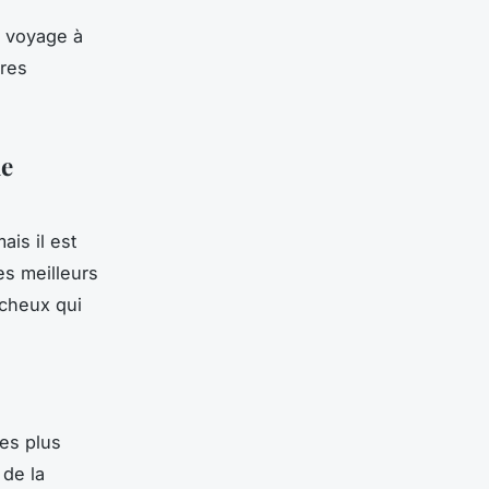
e voyage à
ères
de
is il est
es meilleurs
ocheux qui
les plus
 de la