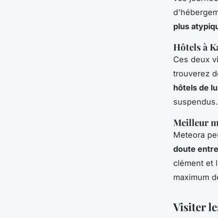
d'hébergem
plus atypiq
Hôtels à K
Ces deux vi
trouverez d
hôtels de l
suspendus.
Meilleur m
Meteora peu
doute entre
clément et 
maximum de 
Visiter 