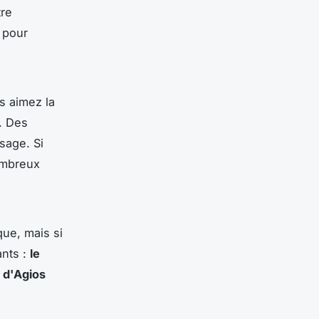
tre
s pour
s aimez la
. Des
sage. Si
ombreux
que, mais si
nts :
le
 d'Agios