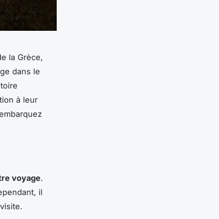
e la Grèce,
ge dans le
toire
ion à leur
, embarquez
otre voyage
.
pendant, il
isite.