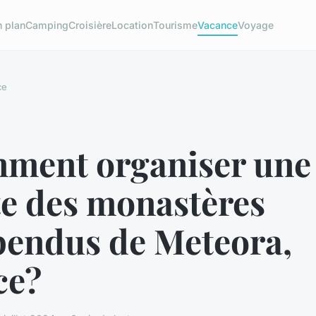
 plan
Camping
Croisière
Location
Tourisme
Vacance
Voyage
ce
ment organiser une
te des monastères
pendus de Meteora,
ce?