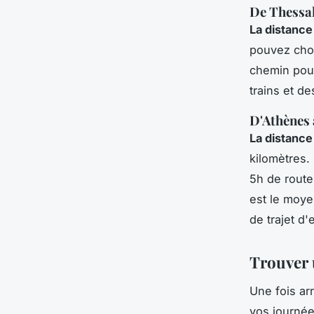
De Thessa
La distance
pouvez chois
chemin pour
trains et de
D'Athènes
La distance
kilomètres.
5h de route
est le moye
de trajet d'
Trouver 
Une fois ar
vos journée