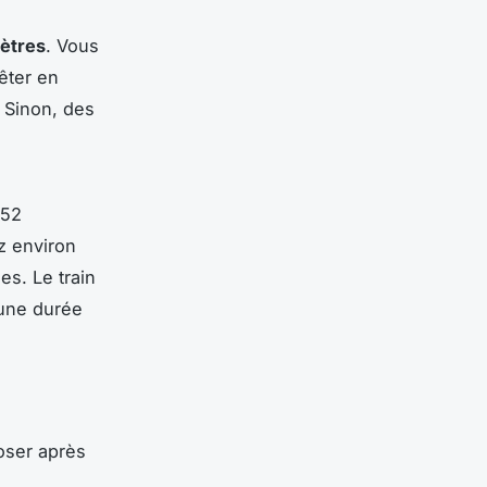
mètres
. Vous
rêter en
 Sinon, des
352
z environ
es. Le train
 une durée
oser après